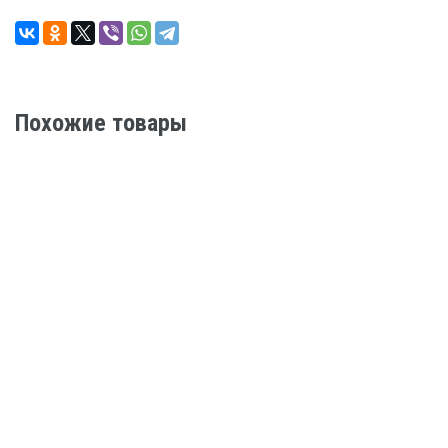
Похожие товары
ФАНКОЙЛ YORK YEFB 130-440
Цена по запросу
ПОДРОБНЕЕ
ФАНКОЙЛ YORK YHK 20-110