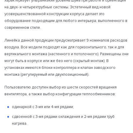
характеризует ультранизкий уровень шума при работе и ориентация
на двух- и четырехтрубные системы. Эстетичный вид новой
усовершенствованной конструкции корпуса делает это
оборудование подходящим для любого интерьера, выполненного в
современном стиле.
Линейка данной продукции предусматривает 9 номиналов расходов
воздуха. Все модели подходят как для горизонтального, так и для
вертикального монтажа (настенного и потолочного). Размещены они
могут быть в корпусе или же без него (скрытый монтаж). В
установках имеются блоки контроллера и клапан заводского
монтажа (регулируемый или двухпозиционный).
Пользователю доступен выбор из шести скоростей вращения
вентилятора, а также выбор конфигурации теплообменников:
одинарной с 3-мя или 4-мя рядами;
сдвоенной с 3-мя рядами охлаждения и 2-мя рядами труб
нагрева.