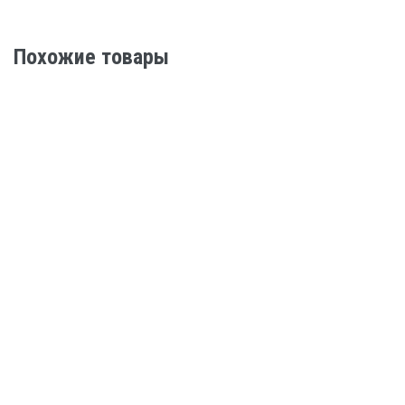
Похожие товары
СЕРИЯ DM-DP022-071T2/DBF
Цена по запросу
ПОДРОБНЕЕ
СЕРИЯ RK-MD18-56T3/AF
Цена по запросу
ПОДРОБНЕЕ